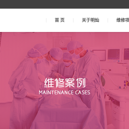
首 页
关于明灿
维修